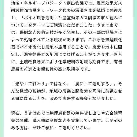
地域エネルギープロジェクト創出会議では、温室効果ガス
削減推進市民ネットワーク代表の深澤さまを講師にお迎え
し、「バイオ炭を活用した温室効果ガス削減の取り組みに
ついて」をテーマにご講演いただきました。うきは市で
は、果樹などの剪定枝が多く発生し、その一部は野焼きに
よって処理されている現状があります。これらを無煙炭化
器でバイオ炭化し農地へ施用することで、炭素を地中に固
定し、温室効果ガス削減につなげることができます。さら
に、土壌改良効果により化学肥料の削減も期待でき、有機
農業の推進とも親和性の高い取組みです。
「燃やして終わり」ではなく、「炭にして活用する」。そ
んな発想の転換が、地域の農業と脱炭素を同時に前進させ
る鍵になることを、改めて実感する機会となりました。
現在、うきは市では無煙炭化器の無料貸し出しや安全講習
会の開催、購入補助制度なども実施しています。ご関心の
ある方は、ぜひご参加・ご活用ください。