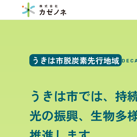
うきは市脱炭素先行地域
DEC
うきは市では、持
光の振興、生物多
推進します。